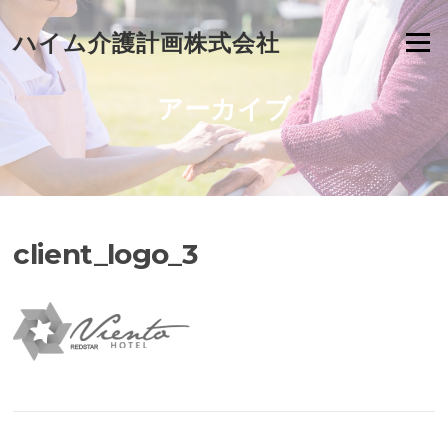
Skip
to
ハイム介護計画株式会社
Menu
content
アーカイブ
client_logo_3